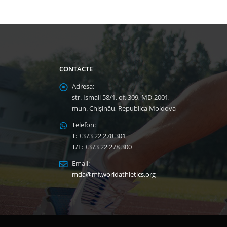
CONTACTE
Adresa:
str. Ismail 58/1, of. 309, MD-2001,
mun. Chişinău, Republica Moldova
Telefon:
T: +373 22 278 301
T/F: +373 22 278 300
Email:
mda@mf.worldathletics.org