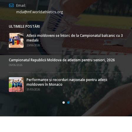
Email:
mda@mf.worldathletics.org
ULTIMELE POSTĂRI
Atleții moldoveni se întorc de la Campionatul balcanic cu 3
medalii
23/06/2026
Campionatul Republicii Moldova de atletism pentru seniori, 2026
09/06/2026
Performanțe și recorduri naționale pentru atleții
moldoveni în Monaco
31/05/2026
URMĂREŞTE-NE