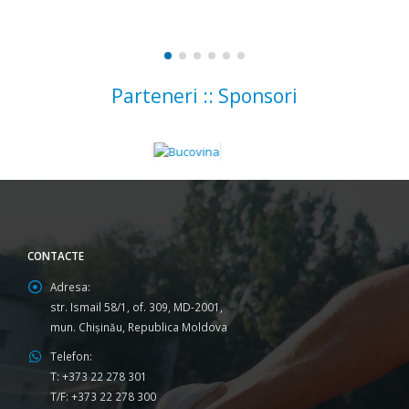
Parteneri :: Sponsori
CONTACTE
Adresa:
str. Ismail 58/1, of. 309, MD-2001,
mun. Chişinău, Republica Moldova
Telefon:
T: +373 22 278 301
T/F: +373 22 278 300