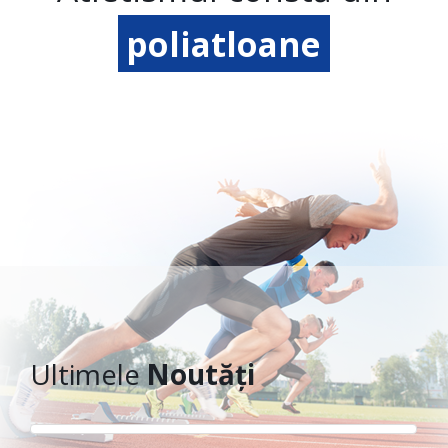
poliatloane
Ultimele
Noutăți