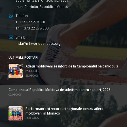
str. Ismail 58/1, of. 309, MD-2001,
mun. Chişinău, Republica Moldova
Telefon:
T: +373 22 278 301
T/F: +373 22 278 300
Email:
mda@mf.worldathletics.org
ULTIMELE POSTĂRI
Atleții moldoveni se întorc de la Campionatul balcanic cu 3
medalii
23/06/2026
Campionatul Republicii Moldova de atletism pentru seniori, 2026
09/06/2026
Performanțe și recorduri naționale pentru atleții
moldoveni în Monaco
31/05/2026