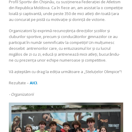
Profil Sportiv din Chișinău, cu susținerea Federației de Atletism
din Republica Moldova. Ca în fiece an, am asistat la o competiție
loială și captivantă, unde peste 350 de mici atleți din toată țara
au concurat pe pistă cu motivație și dorință de victorie.
Organizatorii își exprimă recunoștința direcțiilor școlilor și
cluburilor sportive, precum și conducătorilor gimnaziilor ce au
participat în număr semnificativ la competiții! Un mulțumesc
deosebit antrenorilor care, cu entuziasmul lor și cu lucrul
migălos de zi cu zi, educă și antrenează micii atleți, bucurându-
ne cu prezența unor echipe numeroase și competitive.
Vă așteptăm cu drag la ediția următoare a „Steluțelor Olimpice”!
Rezultate –
AICI
.
⁃ Organizatorii