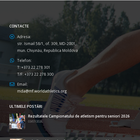
CONTACTE
Adresa:
str. Ismail 58/1, of. 309, MD-2001,
mun. Chişinău, Republica Moldova
Telefon:
T: +373 22 278 301
T/F: +373 22 278 300
Email:
mda@mf.worldathletics.org
ULTIMELE POSTĂRI
Rezultatele Campionatului de atletism pentru seniori 2026
03/07/2026