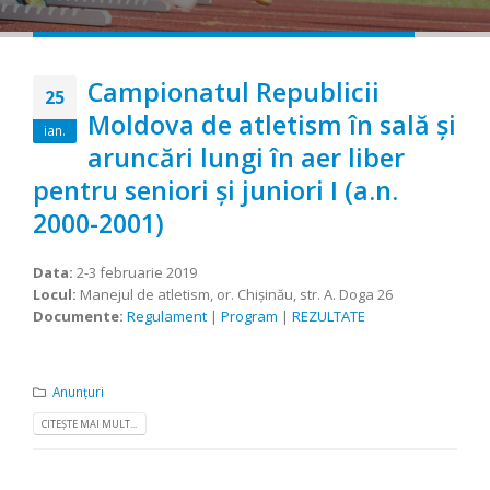
Campionatul Republicii
25
Moldova de atletism în sală şi
ian.
aruncări lungi în aer liber
pentru seniori şi juniori I (a.n.
2000-2001)
Data:
2-3 februarie 2019
Locul:
Manejul de atletism, or. Chişinău, str. A. Doga 26
Documente:
Regulament
|
Program
|
REZULTATE
Anunțuri
CITEȘTE MAI MULT...