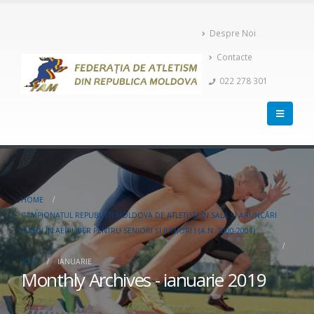
Despre Noi
Contacte
022 278 301
HOME
CAMPIONATUL REPUBLICII MOLDOVA DE ATLETISM ÎN SALĂ ŞI ARUNCĂRI
LUNGI ÎN AER LIBER PENTRU SENIORI ŞI JUNIORI I (A.N. 2000-2001)
2019
IANUARIE
Monthly Archives - ianuarie 2019