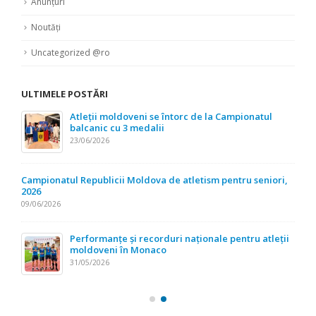
Anunțuri
Noutăți
Uncategorized @ro
ULTIMELE POSTĂRI
Atleții moldoveni se întorc de la Campionatul
balcanic cu 3 medalii
23/06/2026
Campionatul Republicii Moldova de atletism pentru seniori,
2026
09/06/2026
Performanțe și recorduri naționale pentru atleții
moldoveni în Monaco
31/05/2026