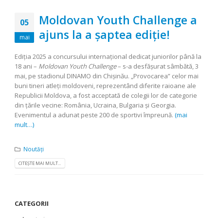
Moldovan Youth Challenge a
05
ajuns la a șaptea ediție!
mai
Ediția 2025 a concursului internațional dedicat juniorilor până la
18 ani –
Moldovan Youth Challenge
– s-a desfășurat sâmbătă, 3
mai, pe stadionul DINAMO din Chișinău. „Provocarea” celor mai
buni tineri atleți moldoveni, reprezentând diferite raioane ale
Republicii Moldova, a fost acceptată de colegii lor de categorie
din țările vecine: România, Ucraina, Bulgaria și Georgia.
Evenimentul a adunat peste 200 de sportivi împreună.
(mai
mult…)
Noutăți
CITEȘTE MAI MULT...
CATEGORII