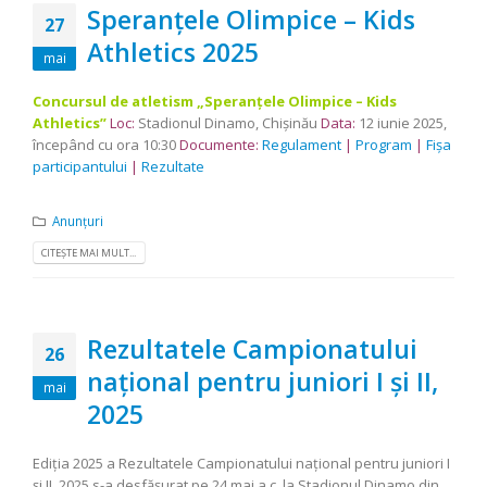
Speranțele Olimpice – Kids
27
Athletics 2025
mai
Concursul de atletism „Speranțele Olimpice – Kids
Athletics”
Loc:
Stadionul Dinamo, Chişinău
Data:
12 iunie 2025,
începând cu ora 10:30
Documente:
Regulament
|
Program
|
Fișa
participantului
|
Rezultate
Anunțuri
CITEȘTE MAI MULT...
Rezultatele Campionatului
26
național pentru juniori I și II,
mai
2025
Ediția 2025 a Rezultatele Campionatului național pentru juniori I
și II, 2025 s-a desfășurat pe 24 mai a.c. la Stadionul Dinamo din