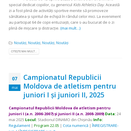
special dedicat copiilor, cu genericul
Kids Athletics Day
. Această
zi a fost plină de activități sportive menite să promoveze
sănătatea și spiritul de echipă în rândul celor mici. La eveniment
au participat 64 de copii entuziaști, care s-au bucurat de o zi
plină de mișcare și distracție.
(mai mult…)
Noutăți
,
Noutăți
,
Noutăți
,
Noutăți
CITEȘTE MAI MULT...
Campionatul Republicii
07
Moldova de atletism pentru
mai
juniori I și juniori II, 2025
Campionatul Republicii Moldova de atletism
pentru
juniori I (a.n. 2006-2007) și juniori II (a.n. 2008-2009)
Data:
24
mai 2025
Locul:
Stadionul DINAMO din Chişinău
Info:
Regulament
|
Program 22.05
|
Cota numerică
|
ÎNREGISTRARE-