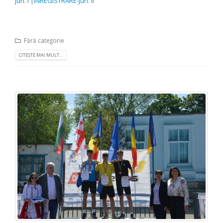
jun. I
|
ÎNREGISTRARE-jun. II
Fără categorie
CITEȘTE MAI MULT...