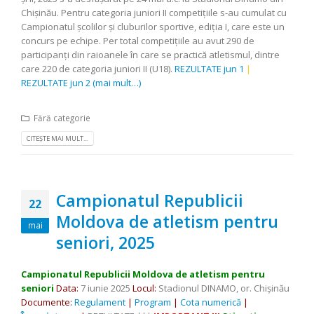
Chișinău. Pentru categoria juniori II competițiile s-au cumulat cu
Campionatul școlilor și cluburilor sportive, ediția I, care este un
concurs pe echipe. Per total competițiile au avut 290 de
participanți din raioanele în care se practică atletismul, dintre
care 220 de categoria juniori II (U18).
REZULTATE jun 1
|
REZULTATE jun 2
(mai mult…)
Fără categorie
CITEȘTE MAI MULT...
Campionatul Republicii
22
Moldova de atletism pentru
mai
seniori, 2025
Campionatul Republicii Moldova de atletism
pentru
seniori
Data:
7 iunie 2025
Locul:
Stadionul DINAMO, or. Chişinău
Documente:
Regulament
|
Program
|
Cota numerică
|