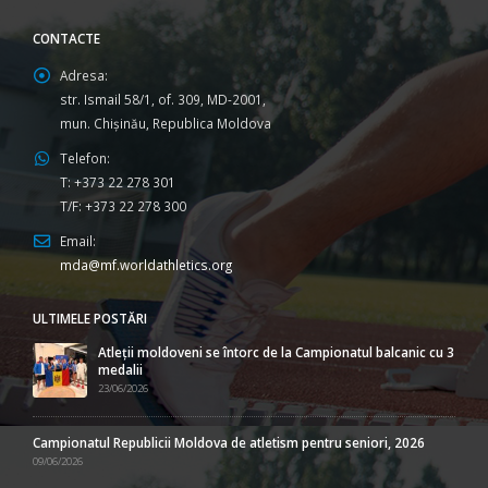
CONTACTE
Adresa:
str. Ismail 58/1, of. 309, MD-2001,
mun. Chişinău, Republica Moldova
Telefon:
T: +373 22 278 301
T/F: +373 22 278 300
Email:
mda@mf.worldathletics.org
ULTIMELE POSTĂRI
Atleții moldoveni se întorc de la Campionatul balcanic cu 3
medalii
23/06/2026
Campionatul Republicii Moldova de atletism pentru seniori, 2026
09/06/2026