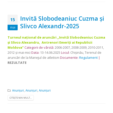
Invită Slobodeaniuc Cuzma și
15
Slivco Alexandr-2025
mai
Turneul național de aruncări „Invită Slobodeaniuc Cuzma
și Slivco Alexandru, Antrenori Emeriți ai Republicii
Moldova”
Categorii de vârstă:
2006-2007, 2008-2009, 2010-2011,
2012 și mai mici
Data:
13-14.06.2025
Locul:
Chișinău, Terenul de
aruncări de la Manejul de atletism
Documente:
Regulament
|
REZULTATE
Anunțuri
,
Anunțuri
,
Anunțuri
CITEȘTE MAI MULT...