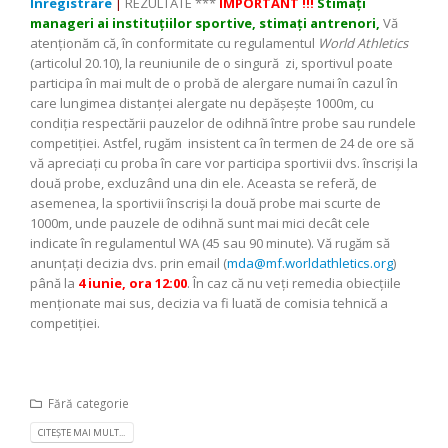
Înregistrare
|
REZULTATE ***
IMPORTANT !!!
Stimați
manageri ai instituțiilor sportive,
stimați antrenori,
Vă
atenționăm că, în conformitate cu regulamentul
World Athletics
(articolul 20.10), la reuniunile de o singură zi, sportivul poate
participa în mai mult de o probă de alergare numai în cazul în
care lungimea distanței alergate nu depășește 1000m, cu
condiția respectării pauzelor de odihnă între probe sau rundele
competiției. Astfel, rugăm insistent ca în termen de 24 de ore să
vă apreciați cu proba în care vor participa sportivii dvs. înscriși la
două probe, excluzând una din ele. Aceasta se referă, de
asemenea, la sportivii înscriși la două probe mai scurte de
1000m, unde pauzele de odihnă sunt mai mici decât cele
indicate în regulamentul WA (45 sau 90 minute). Vă rugăm să
anunțați decizia dvs. prin email (
mda@mf.worldathletics.org
)
până la
4 iunie, ora 12:00
. În caz că nu veți remedia obiecțiile
menționate mai sus, decizia va fi luată de comisia tehnică a
competiției.
Fără categorie
CITEȘTE MAI MULT...