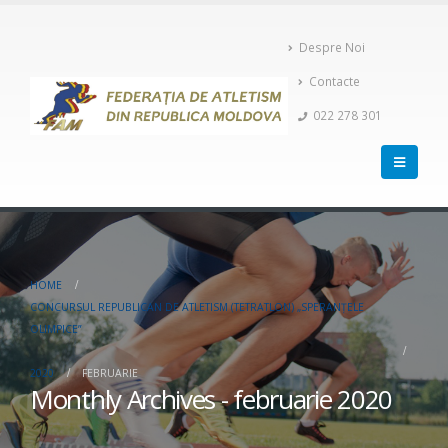
Despre Noi
Contacte
022 278 301
HOME
CONCURSUL REPUBLICAN DE ATLETISM (TETRATLON) „SPERANŢELE
OLIMPICE”
2020
FEBRUARIE
Monthly Archives - februarie 2020