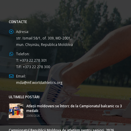
CONTACTE
Adresa:
str. Ismail 58/1, of. 309, MD-2001,
mun. Chişinău, Republica Moldova
Telefon:
T: +373 22 278 301
T/F: +373 22 278 300
Email:
mda@mf.worldathletics.org
ULTIMELE POSTĂRI
Atleții moldoveni se întorc de la Campionatul balcanic cu 3
medalii
23/06/2026
Campionatul Republicii Moldova de atletism pentru seniori, 2026