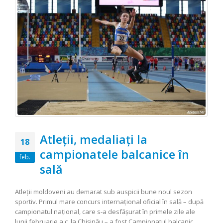
Atleţii, medaliaţi la
18
campionatele balcanice în
feb.
sală
Atleţii moldoveni au demarat sub auspicii bune noul sezon
sportiv. Primul mare concurs internaţional oficial în sală – după
campionatul naţional, care s-a desfăşurat în primele zile ale
lunii februarie a.c. la Chişinău – a fost Campionatul balcanic