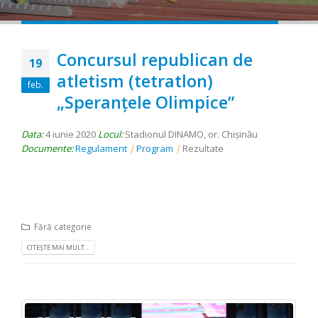
Concursul republican de
19
atletism (tetratlon)
feb.
„Speranţele Olimpice”
Data:
4 iunie 2020
Locul:
Stadionul DINAMO, or. Chişinău
Documente:
Regulament
|
Program
|
Rezultate
Fără categorie
CITEȘTE MAI MULT...