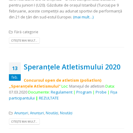
pentru juniori I (U20). Găzduite de oraşul Istanbul (Turcia) pe 9
februarie, aceste competiţii au adunat sportivi de performanţă
din 21 de ţări din sud-estul Europei.
(mai mult…)
Fără categorie
CITEȘTE MAI MULT...
Speranţele Atletismului 2020
13
feb.
Concursul open de atletism (poliatlon)
„Speranţele Atletismului”
Loc:
Manejul de atletism
Data:
07.03.2020
Documente:
Regulament
|
Program
|
Probe
|
Fişa
participantului
|
REZULTATE
Anunțuri
,
Anunțuri
,
Noutăți
,
Noutăți
CITEȘTE MAI MULT...