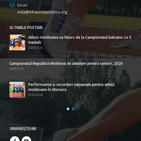
Email:
mda@mf.worldathletics.org
ULTIMELE POSTĂRI
Atleții moldoveni se întorc de la Campionatul balcanic cu 3
medalii
23/06/2026
Campionatul Republicii Moldova de atletism pentru seniori, 2026
09/06/2026
Performanțe și recorduri naționale pentru atleții
moldoveni în Monaco
31/05/2026
URMĂREŞTE-NE