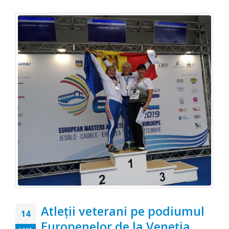
Atleţii veterani pe podiumul
14
Europenelor de la Veneţia
sept.