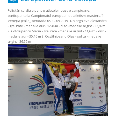
Felicitări cordiale pentru atletele noastre campioane,
participante la Campionatul european de atletism, masters, în
Veneția (Italia), perioada 05-12.09.2019: 1. Marghieva Alexandra
- greutate - medalie aur - 12,45m - disc - medalie argint - 32,97m
2. Cotolupenco Maria - greutate - medalie argint - 11,64m - disc -
medalie aur - 35,16 m 3. Cogâlniceanu Olga - sulița - medalie
argint - 36,52 m