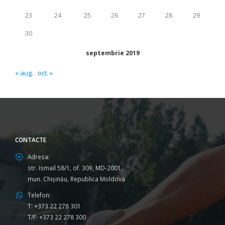
23
24
25
26
27
28
29
30
septembrie 2019
« aug.
oct. »
CONTACTE
Adresa:
str. Ismail 58/1, of. 309, MD-2001,
mun. Chişinău, Republica Moldova
Telefon:
T: +373 22 278 301
T/F: +373 22 278 300