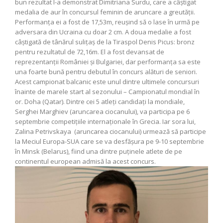
bun rezultat l-a demonstrat Dimitriana Surdu, care a câştigat
medalia de aur în concursul feminin de aruncare a greutăţii.
Performanţa ei a fost de 17,53m, reuşind să o lase în urmă pe
adversara din Ucraina cu doar 2 cm. A doua medalie a fost
câştigată de tânărul suliţaş de la Tiraspol Denis Picus: bronz
pentru rezultatul de 72,16m. El a fost devansat de
reprezentanţii României şi Bulgariei, dar performanţa sa este
una foarte bună pentru debutul în concurs alături de seniori.
Acest campionat balcanic este unul dintre ultimele concursuri
înainte de marele start al sezonului – Campionatul mondial în
or. Doha (Qatar). Dintre cei 5 atleţi candidaţi la mondiale,
Serghei Marghiev (aruncarea ciocanului), va participa pe 6
septembrie competiţiile internaţionale în Grecia. Iar sora lui,
Zalina Petrivskaya (aruncarea ciocanului) urmează să participe
la Meciul Europa-SUA care se va desfăşura pe 9-10 septembrie
în Minsk (Belarus), fiind una dintre puţinele atlete de pe
continentul european admisă la acest concurs.