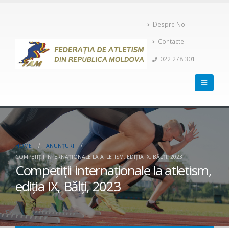
Despre Noi
Contacte
022 278 301
HOME
ANUNȚURI
COMPETIȚII INTERNAȚIONALE LA ATLETISM, EDIȚIA IX, BĂLȚI, 2023
Competiții internaționale la atletism,
ediția IX, Bălți, 2023