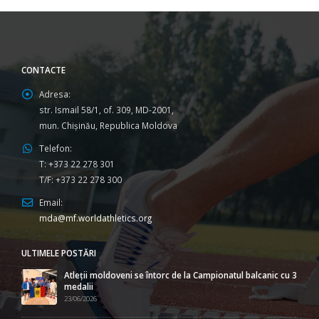
CONTACTE
Adresa:
str. Ismail 58/1, of. 309, MD-2001,
mun. Chişinău, Republica Moldova
Telefon:
T: +373 22 278 301
T/F: +373 22 278 300
Email:
mda@mf.worldathletics.org
ULTIMELE POSTĂRI
Atleții moldoveni se întorc de la Campionatul balcanic cu 3
medalii
23/06/2026