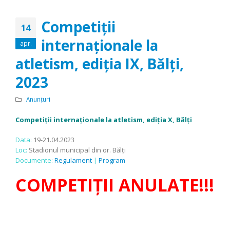
Competiții
14
internaționale la
apr.
atletism, ediția IX, Bălți,
2023
Anunțuri
Competiții internaționale la atletism, ediția X, Bălți
Data:
19-21.04.2023
Loc:
Stadionul municipal din or. Bălți
Documente:
Regulament
|
Program
COMPETIȚII ANULATE!!!