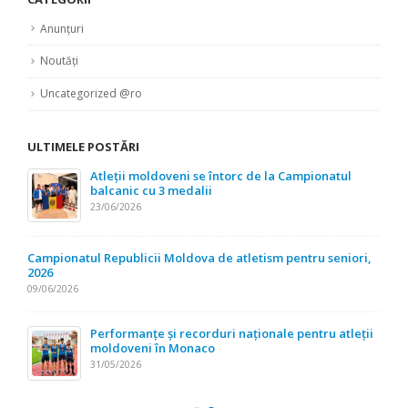
Anunțuri
Noutăți
Uncategorized @ro
ULTIMELE POSTĂRI
Atleții moldoveni se întorc de la Campionatul
balcanic cu 3 medalii
23/06/2026
Campionatul Republicii Moldova de atletism pentru seniori,
2026
09/06/2026
Performanțe și recorduri naționale pentru atleții
moldoveni în Monaco
31/05/2026