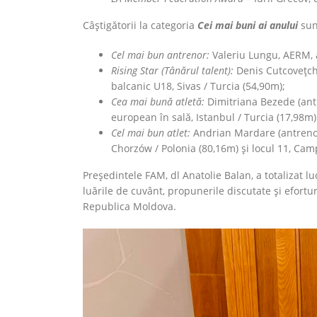
Câștigătorii la categoria
Cei mai buni ai anului
sun
Cel mai bun antrenor:
Valeriu Lungu, AERM, 
Rising Star (Tânărul talent):
Denis Cutcovețchi 
balcanic U18, Sivas / Turcia (54,90m);
Cea mai bună atletă:
Dimitriana Bezede (antr
european în sală, Istanbul / Turcia (17,98m) 
Cel mai bun atlet:
Andrian Mardare (antrenor, 
Chorzów / Polonia (80,16m) și locul 11, Ca
Președintele FAM, dl Anatolie Balan, a totalizat 
luările de cuvânt, propunerile discutate și efortu
Republica Moldova.