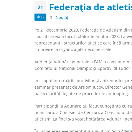
Federația de atleti
21
dec.
Noutăți
Pe 21 decembrie 2023, Federația de Atletism di
cadrul căreia a făcut totalurile anului 2023. La ev
reprezentanții structurilor atletice care încă u
cu privire la organizațiile necomerciale.
Audiența Adunării generale a FAM a constat din c
Comitetului Național Olimpic și Sportiv, dl Tudor 
În scopul informării sportivilor și antrenorilor 
seminar prezentat de Artiom Jucov, Director Gene
particularități legate de procedurile antidoping.
Participanții la Adunare au făcut cunoștință cu ra
financiară, a Comisiei de Cenzori, a Consiliului
atletism. La final s-a votat hotărârea Adunării g
În încheierea evenimentului a avut loc
Gala Atlet