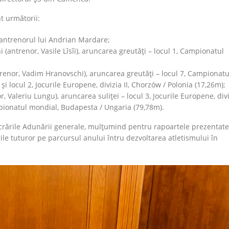
t următorii:
antrenorul lui Andrian Mardare;
(antrenor, Vasile Lîsîi), aruncarea greutăți – locul 1, Campionatul
enor, Vadim Hranovschi), aruncarea greutăți – locul 7, Campionatu
și locul 2, Jocurile Europene, divizia II, Chorzów / Polonia (17,26m);
Valeriu Lungu), aruncarea suliței – locul 3, Jocurile Europene, diviz
mpionatul mondial, Budapesta / Ungaria (79,78m).
lucrările Adunării generale, mulțumind pentru rapoartele prezentate
rile tuturor pe parcursul anului întru dezvoltarea atletismului în