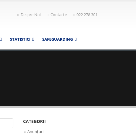
Despre Noi
Contacte
022 278 301
STATISTICI
SAFEGUARDING
CATEGORII
Anunțuri