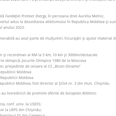
ată
Fundației Premier Energy
, în persoana dnei Aurelia Melnic,
ortul adus la dezvoltarea atletismului în Republica Moldova și sus
ul anului 2023.
enerabilă au avut parte de mulțumiri, încurajări și ajutor material d
on și recordman al RM la 5 km, 10 km și 3000m/obstacole
rie olimpică, Jocurile Olimpice 1980 de la Moscova
ton, președinte de onoare al CS „Bizon-Dinamo”
Republicii Moldova
 Republicii Moldova
publicii Moldova, fost director al ȘSSA nr. 3 din mun. Chișinău
s-au învrednicit de premiile oferite de
European Athletics
:
la, conf. univ. la USEFS;
or la LRPS din Chișinău;
 directorul ȘS din Camenca.