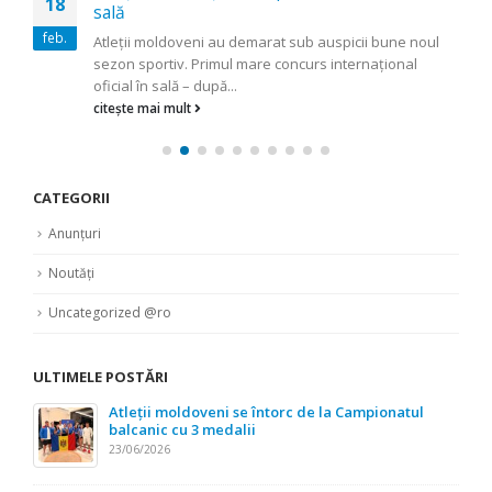
18
sală
feb.
Atleţii moldoveni au demarat sub auspicii bune noul
sezon sportiv. Primul mare concurs internaţional
oficial în sală – după...
citește mai mult
CATEGORII
Anunțuri
Noutăți
Uncategorized @ro
ULTIMELE POSTĂRI
Atleții moldoveni se întorc de la Campionatul
balcanic cu 3 medalii
23/06/2026