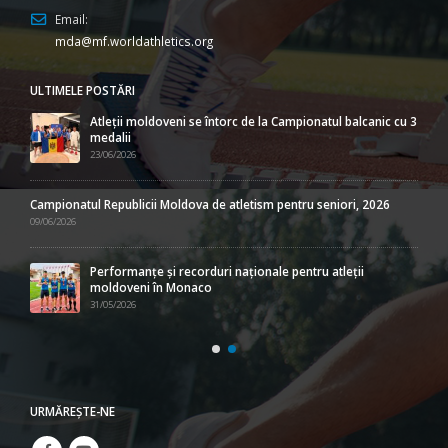
Email:
mda@mf.worldathletics.org
ULTIMELE POSTĂRI
Atleții moldoveni se întorc de la Campionatul balcanic cu 3
medalii
23/06/2026
Campionatul Republicii Moldova de atletism pentru seniori, 2026
09/06/2026
Performanțe și recorduri naționale pentru atleții
moldoveni în Monaco
31/05/2026
URMĂREŞTE-NE