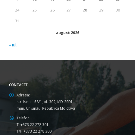
24
25
26
27
28
29
30
31
august 2026
« iul.
CONTACTE
Adresa:
str. Ismail 58/1, of. 309, MD-2001,
mun. Chişinău, Republica Moldova
Telefon:
T: +373 22 278 301
T/F: +373 22 278 300