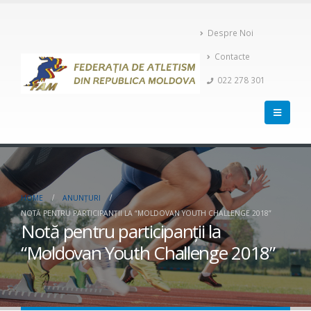
Despre Noi
Contacte
022 278 301
HOME
ANUNȚURI
NOTĂ PENTRU PARTICIPANŢII LA “MOLDOVAN YOUTH CHALLENGE 2018”
Notă pentru participanţii la
“Moldovan Youth Challenge 2018”