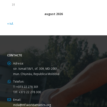
31
august 2026
« iul.
CONTACTE
Adresa:
str. Ismail 58/1, of. 309, MD-2001,
mun. Chişinău, Republica Moldova
Telefon:
T: +373 22 278 301
T/F: +373 22 278 300
Email:
mda@mf.worldathletics.org