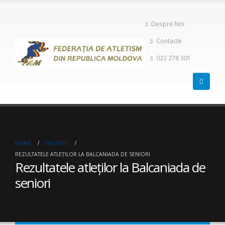
Despre Noi
Contacte
022 278 301
HOME
NOUTĂȚI
REZULTATELE ATLEȚILOR LA BALCANIADA DE SENIORI
Rezultatele atleților la Balcaniada de
seniori