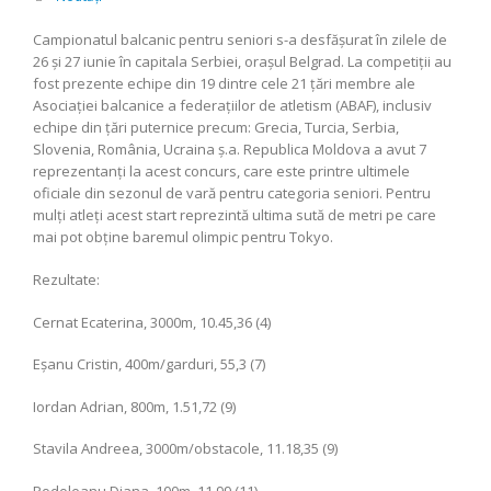
Campionatul balcanic pentru seniori s-a desfășurat în zilele de
26 și 27 iunie în capitala Serbiei, orașul Belgrad. La competiții au
fost prezente echipe din 19 dintre cele 21 țări membre ale
Asociației balcanice a federațiilor de atletism (ABAF), inclusiv
echipe din țări puternice precum: Grecia, Turcia, Serbia,
Slovenia, România, Ucraina ș.a. Republica Moldova a avut 7
reprezentanți la acest concurs, care este printre ultimele
oficiale din sezonul de vară pentru categoria seniori. Pentru
mulți atleți acest start reprezintă ultima sută de metri pe care
mai pot obține baremul olimpic pentru Tokyo.
Rezultate:
Cernat Ecaterina, 3000m, 10.45,36 (4)
Eșanu Cristin, 400m/garduri, 55,3 (7)
Iordan Adrian, 800m, 1.51,72 (9)
Stavila Andreea, 3000m/obstacole, 11.18,35 (9)
Podoleanu Diana, 100m, 11,99 (11)