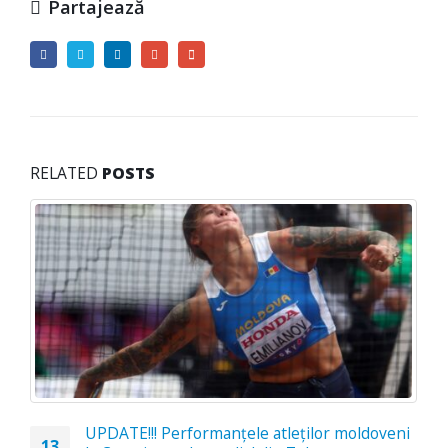
Partajează
RELATED
POSTS
UPDATE!!! Performanțele atleților moldoveni
13