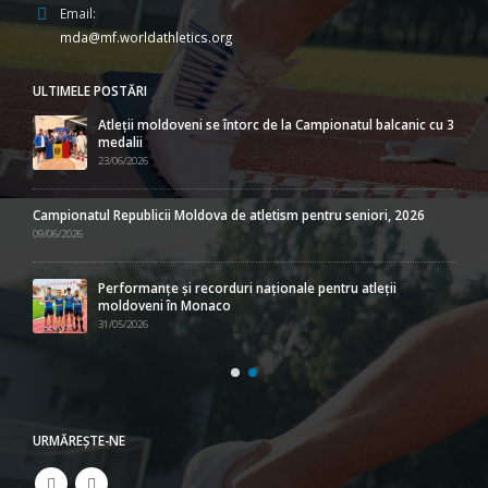
Email:
mda@mf.worldathletics.org
ULTIMELE POSTĂRI
Atleții moldoveni se întorc de la Campionatul balcanic cu 3
medalii
23/06/2026
Campionatul Republicii Moldova de atletism pentru seniori, 2026
09/06/2026
Performanțe și recorduri naționale pentru atleții
moldoveni în Monaco
31/05/2026
URMĂREŞTE-NE