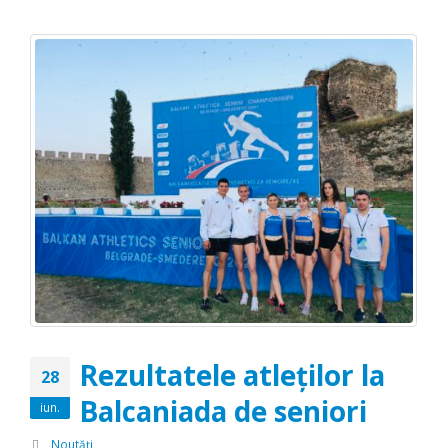
Rezultatele atleților la
28
Balcaniada de seniori
iun.
Noutăți