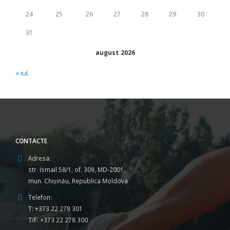
24
25
26
27
28
29
30
31
august 2026
« iul.
CONTACTE
Adresa:
str. Ismail 58/1, of. 309, MD-2001,
mun. Chişinău, Republica Moldova
Telefon:
T: +373 22 278 301
T/F: +373 22 278 300