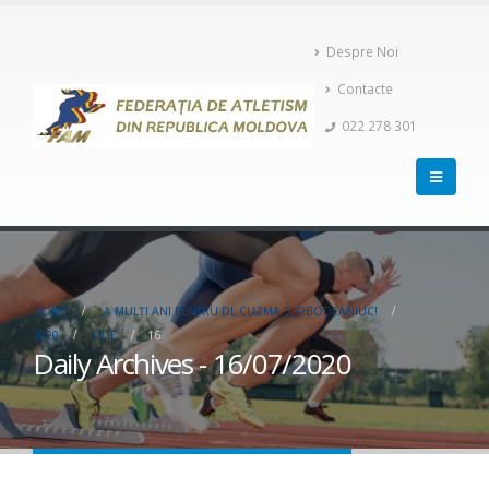
Despre Noi
Contacte
022 278 301
HOME
LA MULŢI ANI PENTRU DL CUZMA SLOBODEANIUC!
2020
IULIE
16
Daily Archives - 16/07/2020