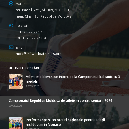
Adresa:
str. Ismail 58/1, of. 309, MD-2001,
mun. Chişinău, Republica Moldova
Telefon:
T: +373 22 278 301
T/F: +373 22 278 300
Email:
mda@mf.worldathletics.org
ULTIMELE POSTĂRI
Atleții moldoveni se întorc de la Campionatul balcanic cu 3
medalii
23/06/2026
Campionatul Republicii Moldova de atletism pentru seniori, 2026
09/06/2026
Performanțe și recorduri naționale pentru atleții
moldoveni în Monaco