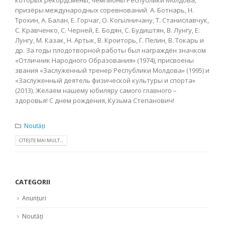
которых рекордсмены, чемпионы Республики Молдова,
призёры международных соревнований А. Ботнарь, Н.
Трохин, А. Балан, Е. Горчаг, О. Когылничану, Т. Станиславчук,
С. Кравченко, С. Черней, Е. Бодян, С. Будиштян, В. Лунгу, Е.
Лунгу, М. Казак, Н. Артык, В. Кроиторь, Г. Пелин, В. Токарь и
др. За годы плодотворной работы был награждён значком
«Отличник Народного Образования» (1974), присвоены
звания «Заслуженный тренер Республики Молдова» (1995) и
«Заслуженный деятель физической культуры и спорта»
(2013). Желаем нашему юбиляру самого главного –
здоровья! С днем рождения, Кузьма Степанович!
Noutăți
CITEȘTE MAI MULT...
CATEGORII
Anunțuri
Noutăți