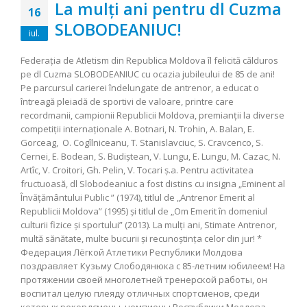
La mulţi ani pentru dl Cuzma
16
SLOBODEANIUC!
iul.
Federaţia de Atletism din Republica Moldova îl felicită călduros
pe dl Cuzma SLOBODEANIUC cu ocazia jubileului de 85 de ani!
Pe parcursul carierei îndelungate de antrenor, a educat o
întreagă pleiadă de sportivi de valoare, printre care
recordmanii, campionii Republicii Moldova, premianţii la diverse
competiţii internaţionale A. Botnari, N. Trohin, A. Balan, E.
Gorceag, O. Cogîlniceanu, T. Stanislavciuc, S. Cravcenco, S.
Cernei, E. Bodean, S. Budiştean, V. Lungu, E. Lungu, M. Cazac, N.
Artîc, V. Croitori, Gh. Pelin, V. Tocari ş.a. Pentru activitatea
fructuoasă, dl Slobodeaniuc a fost distins cu insigna „Eminent al
Învăţământului Public ” (1974), titlul de „Antrenor Emerit al
Republicii Moldova” (1995) şi titlul de „Om Emerit în domeniul
culturii fizice şi sportului” (2013). La mulţi ani, Stimate Antrenor,
multă sănătate, multe bucurii şi recunoştinţa celor din jur! *
Федерация Лёгкой Атлетики Республики Молдова
поздравляет Кузьму Слободянюка с 85-летним юбилеем! На
протяжении своей многолетней тренерской работы, он
воспитал целую плеяду отличных спортсменов, среди