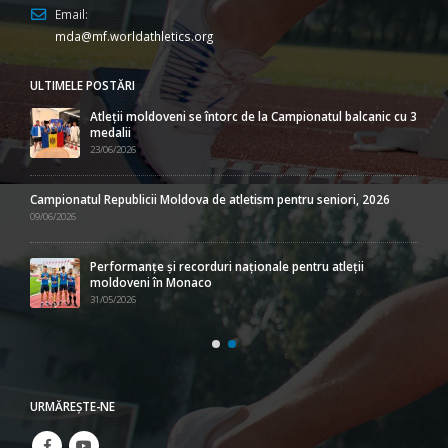
Email:
mda@mf.worldathletics.org
ULTIMELE POSTĂRI
Atleții moldoveni se întorc de la Campionatul balcanic cu 3
medalii
23/06/2026
Campionatul Republicii Moldova de atletism pentru seniori, 2026
09/06/2026
Performanțe și recorduri naționale pentru atleții
moldoveni în Monaco
31/05/2026
URMĂREŞTE-NE