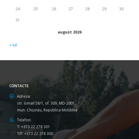
24
25
26
27
28
29
30
31
august 2026
« iul.
CONTACTE
Adresa:
str. Ismail 58/1, of. 309, MD-2001,
mun. Chişinău, Republica Moldova
Telefon:
T: +373 22 278 301
T/F: +373 22 278 300