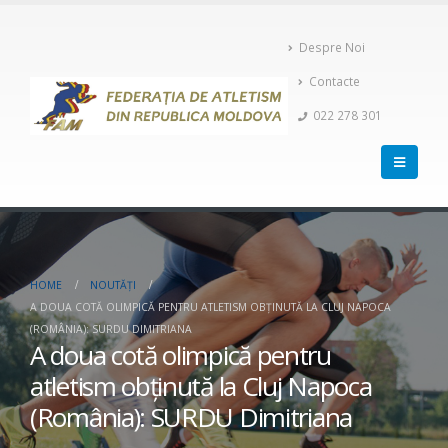
Despre Noi
Contacte
022 278 301
HOME
NOUTĂȚI
A DOUA COTĂ OLIMPICĂ PENTRU ATLETISM OBŢINUTĂ LA CLUJ NAPOCA
(ROMÂNIA): SURDU DIMITRIANA
A doua cotă olimpică pentru
atletism obţinută la Cluj Napoca
(România): SURDU Dimitriana