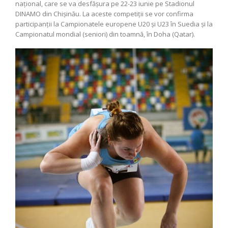
naţional, care se va desfăşura pe 22-23 iunie pe Stadionul
DINAMO din Chişinău. La aceste competiţii se vor confirma
participanţii la Campionatele europene U20 şi U23 în Suedia şi la
Campionatul mondial (seniori) din toamnă, în Doha (Qatar).