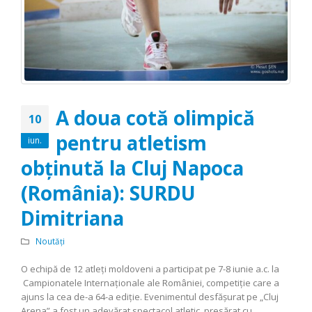
A doua cotă olimpică
10
pentru atletism
iun.
obţinută la Cluj Napoca
(România): SURDU
Dimitriana
Noutăți
O echipă de 12 atleţi moldoveni a participat pe 7-8 iunie a.c. la
Campionatele Internaționale ale României, competiție care a
ajuns la cea de-a 64-a ediție. Evenimentul desfăşurat pe „Cluj
Arena” a fost un adevărat spectacol atletic, presărat cu