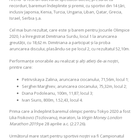
recorduri, baremuri îndeplinite şi premii, cu sportivi din 14 ţări,
inclusiv Japonia, Kenia, Turcia, Ungaria, Liban, Qatar, Grecia,
Israel, Serbia ş.a.
Cel mai bun rezultat, care este şi barem pentru Jocurile Olimpice
2020, l-a înregistrat Dimitriana Surdu, locul 1 la aruncarea
greutății, cu 18,62 m. Dimitriana a participat şi la proba
aruncarea discului, plasându-se pe locul 2, cu rezultatul 52,10m.
Performanţe onorabile au realizat şi alţi atleţi de-ai noştri,
printre care:
Petrivskaya Zalina, aruncarea ciocanului, 71,56m, locul 1;
Serghei Marghiev, aruncarea ciocanului, 75,32m, locul 2;
Diana Podoleanu, 100m, 11,87, locul 3;
Ivan Siuris, 800m, 1.52,43, locul 4.
Prima care a îndeplinit baremul olimpic pentru Tokyo 2020 a fost
Lilia Fisikovici (Tozlovanu), maraton, la
Virgin Money London
Marathon 2019
pe 28 aprilie a.c. (2:27.26).
Următorul mare start pentru sportivii noştri va fi Campionatul