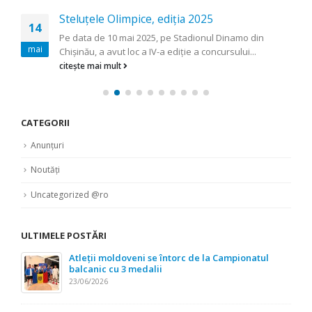
Steluțele Olimpice, ediția 2025
14
Pe data de 10 mai 2025, pe Stadionul Dinamo din
mai
Chișinău, a avut loc a IV-a ediție a concursului...
citește mai mult
CATEGORII
Anunțuri
Noutăți
Uncategorized @ro
ULTIMELE POSTĂRI
Atleții moldoveni se întorc de la Campionatul
balcanic cu 3 medalii
23/06/2026