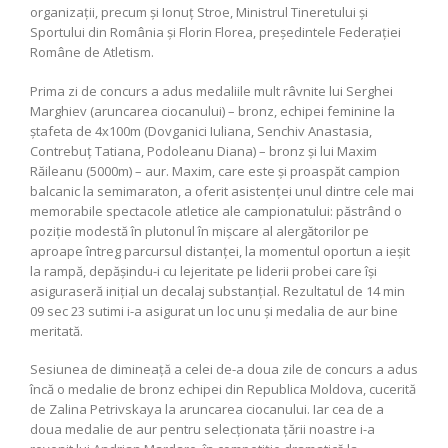
organizații, precum și Ionuț Stroe, Ministrul Tineretului și
Sportului din România şi Florin Florea, preşedintele Federaţiei
Române de Atletism.
Prima zi de concurs a adus medaliile mult râvnite lui Serghei
Marghiev (aruncarea ciocanului) – bronz, echipei feminine la
ștafeta de 4x100m (Dovganici Iuliana, Senchiv Anastasia,
Contrebuț Tatiana, Podoleanu Diana) – bronz și lui Maxim
Răileanu (5000m) – aur. Maxim, care este și proaspăt campion
balcanic la semimaraton, a oferit asistenței unul dintre cele mai
memorabile spectacole atletice ale campionatului: păstrând o
poziție modestă în plutonul în mișcare al alergătorilor pe
aproape întreg parcursul distanței, la momentul oportun a ieșit
la rampă, depășindu-i cu lejeritate pe liderii probei care își
asiguraseră inițial un decalaj substanțial. Rezultatul de 14 min
09 sec 23 sutimi i-a asigurat un loc unu și medalia de aur bine
meritată.
Sesiunea de dimineață a celei de-a doua zile de concurs a adus
încă o medalie de bronz echipei din Republica Moldova, cucerită
de Zalina Petrivskaya la aruncarea ciocanului. Iar cea de a
doua medalie de aur pentru selecționata țării noastre i-a