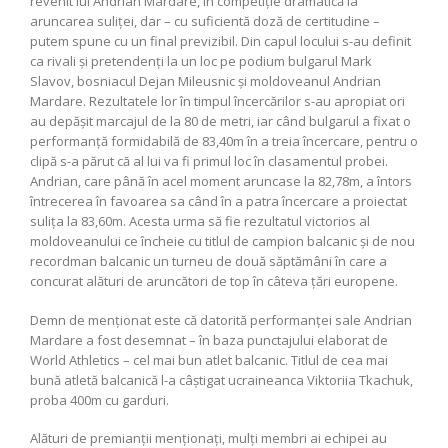
revenit lui Andrian Mardare, în competiție dramatică la
aruncarea suliței, dar – cu suficientă doză de certitudine –
putem spune cu un final previzibil. Din capul locului s-au definit
ca rivali și pretendenți la un loc pe podium bulgarul Mark
Slavov, bosniacul Dejan Mileusnic și moldoveanul Andrian
Mardare. Rezultatele lor în timpul încercărilor s-au apropiat ori
au depășit marcajul de la 80 de metri, iar când bulgarul a fixat o
performanță formidabilă de 83,40m în a treia încercare, pentru o
clipă s-a părut că al lui va fi primul loc în clasamentul probei.
Andrian, care până în acel moment aruncase la 82,78m, a întors
întrecerea în favoarea sa când în a patra încercare a proiectat
sulița la 83,60m. Acesta urma să fie rezultatul victorios al
moldoveanului ce încheie cu titlul de campion balcanic și de nou
recordman balcanic un turneu de două săptămâni în care a
concurat alături de aruncători de top în câteva țări europene.
Demn de menționat este că datorită performanței sale Andrian
Mardare a fost desemnat – în baza punctajului elaborat de
World Athletics
– cel mai bun atlet balcanic. Titlul de cea mai
bună atletă balcanică l-a câștigat ucraineanca Viktoriia Tkachuk,
proba 400m cu garduri.
Alături de premianții menționați, mulți membri ai echipei au