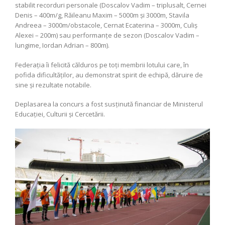
stabilit recorduri personale (Doscalov Vadim – triplusalt, Cernei
Denis – 400m/g, Răileanu Maxim – 5000m și 3000m, Stavila
Andreea – 3000m/obstacole, Cernat Ecaterina – 3000m, Culiș
Alexei – 200m) sau performanțe de sezon (Doscalov Vadim –
lungime, Iordan Adrian – 800m).
Federația îi felicită călduros pe toți membrii lotului care, în
pofida dificultăților, au demonstrat spirit de echipă, dăruire de
sine și rezultate notabile.
Deplasarea la concurs a fost susținută financiar de Ministerul
Educației, Culturii și Cercetării.