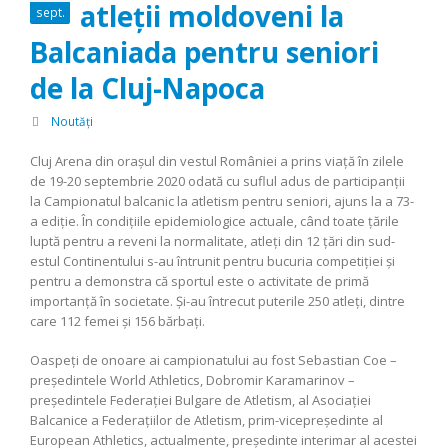
atleții moldoveni la
sept.
Balcaniada pentru seniori
de la Cluj-Napoca
Noutăți
Cluj Arena din orașul din vestul României a prins viață în zilele
de 19-20 septembrie 2020 odată cu suflul adus de participanții
la Campionatul balcanic la atletism pentru seniori, ajuns la a 73-
a ediție. În condițiile epidemiologice actuale, când toate țările
luptă pentru a reveni la normalitate, atleți din 12 țări din sud-
estul Continentului s-au întrunit pentru bucuria competiției și
pentru a demonstra că sportul este o activitate de primă
importanță în societate. Și-au întrecut puterile 250 atleți, dintre
care 112 femei și 156 bărbați.
Oaspeți de onoare ai campionatului au fost Sebastian Coe –
președintele
World Athletics
, Dobromir Karamarinov –
președintele
Federației Bulgare de Atletism
, al
Asociației
Balcanice a Federațiilor de Atletism
, prim-vicepreședinte al
European Athletics
, actualmente, președinte interimar al acestei