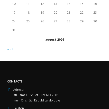
10
11
12
13
14
15
16
17
18
19
20
21
22
23
24
25
26
27
28
29
30
31
august 2026
« iul.
CONTACTE
Adresa:
str. Ismail 58/1, of. 309, MD-2001,
mun. Chişinău, Republica Moldova
Telefon: