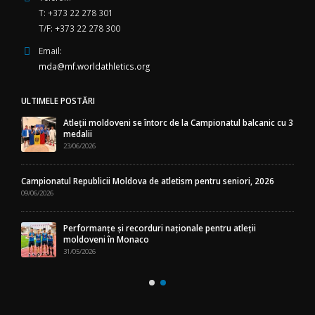
T: +373 22 278 301
T/F: +373 22 278 300
Email:
mda@mf.worldathletics.org
ULTIMELE POSTĂRI
Atleții moldoveni se întorc de la Campionatul balcanic cu 3
medalii
23/06/2026
Campionatul Republicii Moldova de atletism pentru seniori, 2026
09/06/2026
Performanțe și recorduri naționale pentru atleții
moldoveni în Monaco
31/05/2026