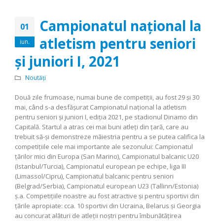
Campionatul naţional la
01
atletism pentru seniori
iun.
şi juniori I, 2021
Noutăți
Două zile frumoase, numai bune de competiţii, au fost 29 şi 30
mai, când s-a desfăşurat Campionatul naţional la atletism
pentru seniori şi juniori I, ediţia 2021, pe stadionul Dinamo din
Capitală. Startul a atras cei mai buni atleţi din ţară, care au
trebuit să-şi demonstreze măiestria pentru a se putea califica la
competiţiile cele mai importante ale sezonului:
Campionatul
ţărilor mici din Europa (San Marino), Campionatul balcanic U20
(Istanbul/Turcia), Campionatul european pe echipe, liga III
(Limassol/Cipru), Campionatul balcanic pentru seniori
(Belgrad/Serbia), Campionatul european U23 (Tallinn/Estonia)
ş.a. Competiţiile noastre au fost atractive şi pentru sportivi din
ţările apropiate: cca. 10 sportivi din Ucraina, Belarus şi Georgia
au concurat alături de atleţii noştri pentru îmbunătăţirea