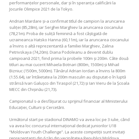
performanţelor personale, dar şi în speranţa calificării la
Jocurile Olimpice 2021 de la Tokyo.
Andrian Mardare şi-a confirmat titlul de campion la aruncarea
suliţei (85,28m), iar Serghei Marghiev la aruncarea ciocanului
(78,21m). Proba de suliţă feminină a fost câştigată de
ucraineanca Hatsko Hanna (60,11m), iar la aruncarea ciocanului
a învins o altă reprezentantă a familiei Marghiev, Zalina
Petrivskaya (74,20m). Diana Podoleanu a devenit dublu
campioană 2021, fiind prima la probele 100m şi 200m. Câte două
titluri au mai cucerit Mihaela Botnari (800m, 1500m) şi Mihail
Bizniuc (1500m, 5000m). Tânărul Adrian Iordan a învins la 800m
(1.55.64), iar întâietatea la 200m masculin au disputat-o în luptă
strânsă Ivan Galuşco din Tiraspol (21,72) şi Ian Vieru de la Şcoala
MECC din Chişinău (21,73).
Campionatul s-a desfăşurat cu sprijinul financiar al Ministerului
Educaţiei, Culturii şi Cercetării.
Următorul start pe stadionul DINAMO va avea loc pe 3 iulie, când
va avea loc concursul internaţional dedicat juniorilor U18
“Moldovan Youth Challenge”. La aceste competiţii sunt invitaţi
reprezentanţi din 6 ţări din vecinătatea Republicii Moldova.