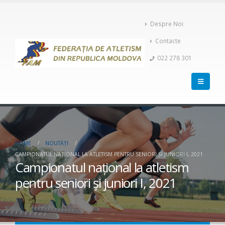
Despre Noi
Contacte
022 278 301
HOME
NOUTĂȚI
CAMPIONATUL NAŢIONAL LA ATLETISM PENTRU SENIORI ŞI JUNIORI I, 2021
Campionatul naţional la atletism
pentru seniori şi juniori I, 2021