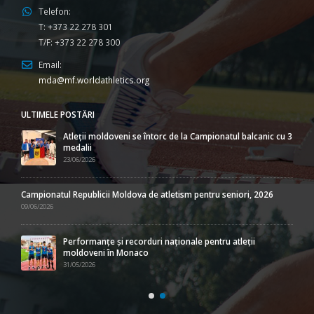
Telefon:
T: +373 22 278 301
T/F: +373 22 278 300
Email:
mda@mf.worldathletics.org
ULTIMELE POSTĂRI
Atleții moldoveni se întorc de la Campionatul balcanic cu 3
medalii
23/06/2026
Campionatul Republicii Moldova de atletism pentru seniori, 2026
09/06/2026
Performanțe și recorduri naționale pentru atleții
moldoveni în Monaco
31/05/2026