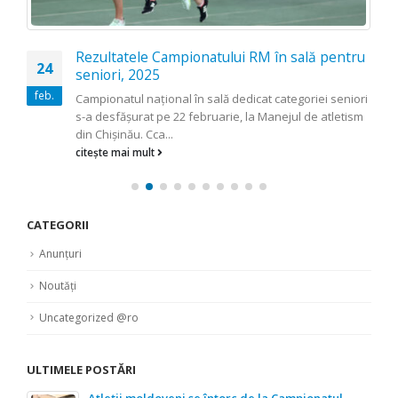
Rezultatele Campionatului RM în sală pentru
24
seniori, 2025
feb.
Campionatul național în sală dedicat categoriei seniori
s-a desfășurat pe 22 februarie, la Manejul de atletism
din Chișinău. Cca...
citește mai mult
CATEGORII
Anunțuri
Noutăți
Uncategorized @ro
ULTIMELE POSTĂRI
Atleții moldoveni se întorc de la Campionatul