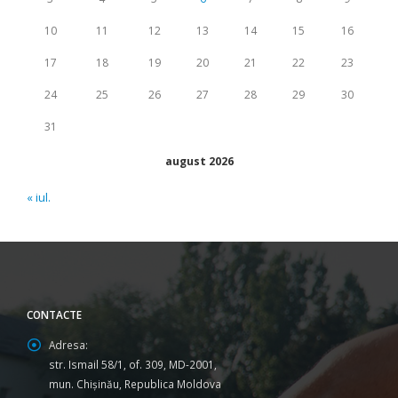
10
11
12
13
14
15
16
17
18
19
20
21
22
23
24
25
26
27
28
29
30
31
august 2026
« iul.
CONTACTE
Adresa:
str. Ismail 58/1, of. 309, MD-2001,
mun. Chişinău, Republica Moldova