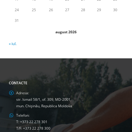
24
25
26
27
28
29
30
31
august 2026
« iul.
CONTACTE
Adresa:
str. Ismail 58/1, of. 309, MD-2001,
mun. Chişinău, Republica Moldova
Telefon:
T: +373 22 278 301
T/F: +373 22 278 300