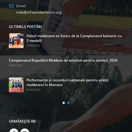
Email:
mda@mf.worldathletics.org
ULTIMELE POSTĂRI
Atleții moldoveni se întorc de la Campionatul balcanic cu
3 medalii
23/06/2026
Campionatul Republicii Moldova de atletism pentru seniori, 2026
09/06/2026
Performanțe și recorduri naționale pentru atleții
moldoveni în Monaco
31/05/2026
URMĂREŞTE-NE