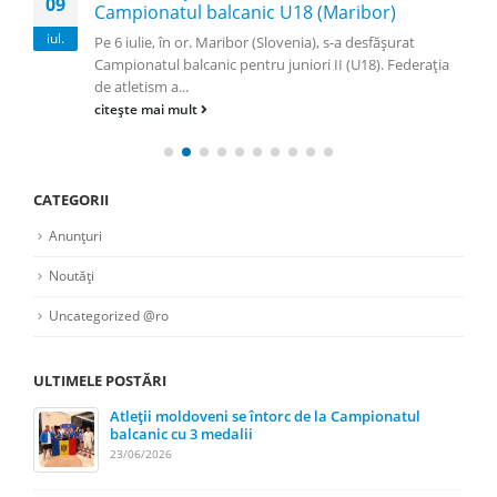
09
Campionatul balcanic U18 (Maribor)
iul.
Pe 6 iulie, în or. Maribor (Slovenia), s-a desfășurat
Campionatul balcanic pentru juniori II (U18). Federația
de atletism a...
citește mai mult
CATEGORII
Anunțuri
Noutăți
Uncategorized @ro
ULTIMELE POSTĂRI
Atleții moldoveni se întorc de la Campionatul
balcanic cu 3 medalii
23/06/2026