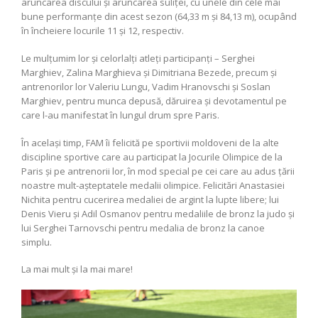
aruncarea discului și aruncarea suliței, cu unele din cele mai
bune performanțe din acest sezon (64,33 m și 84,13 m), ocupând
în încheiere locurile 11 și 12, respectiv.
Le mulțumim lor și celorlalți atleți participanți – Serghei
Marghiev, Zalina Marghieva și Dimitriana Bezede, precum și
antrenorilor lor Valeriu Lungu, Vadim Hranovschi și Soslan
Marghiev, pentru munca depusă, dăruirea și devotamentul pe
care l-au manifestat în lungul drum spre Paris.
În același timp, FAM îi felicită pe sportivii moldoveni de la alte
discipline sportive care au participat la Jocurile Olimpice de la
Paris și pe antrenorii lor, în mod special pe cei care au adus țării
noastre mult-așteptatele medalii olimpice. Felicitări Anastasiei
Nichita pentru cucerirea medaliei de argint la lupte libere; lui
Denis Vieru și Adil Osmanov pentru medaliile de bronz la judo și
lui Serghei Tarnovschi pentru medalia de bronz la canoe
simplu.
La mai mult și la mai mare!