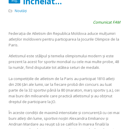
încheiat…
aug.
Noutăți
Comunicat FAM
Federația de Atletism din Republica Moldova aduce mulțumiri
atleților moldoveni pentru participarea la Jocurile Olimpice de la
Paris.
Atletismul este stâlpul și temelia olimpismului modern și este
prezent la acest for sportiv mondial cu cele mai multe probe, 48
la număr, fiind disputate tot atâtea seturi de medalii.
La competițiile de atletism de la Paris au participat 1810 atleți
din 206 țări ale lumii, iar la fiecare probă din concurs au luat
parte de la 32 sportivi până la 80 (maraton, marș sportiv ș.a.), cei
mai buni din milioanele care practică atletismul și au obținut
dreptul de participare la JO.
În aceste condiții de maximă intensitate și concurență cu cei mai
buni atleți din lume, sportivii noștri Alexandra Emilianov și
Andrian Mardare au reușit să se califice în marea finală la