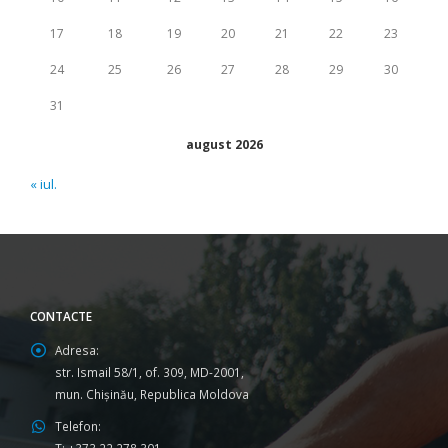
17
18
19
20
21
22
23
24
25
26
27
28
29
30
31
august 2026
« iul.
CONTACTE
Adresa:
str. Ismail 58/1, of. 309, MD-2001,
mun. Chişinău, Republica Moldova
Telefon: