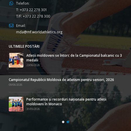
Telefon:
T: +373 22 278 301
T/F: +373 22 278 300
Email:
mda@mf.worldathletics.org
ULTIMELE POSTĂRI
Atleții moldoveni se întorc de la Campionatul balcanic cu 3
medalii
23/06/2026
Campionatul Republicii Moldova de atletism pentru seniori, 2026
09/06/2026
Performanțe și recorduri naționale pentru atleții
moldoveni în Monaco
31/05/2026