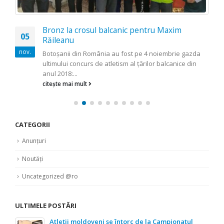
Bronz la crosul balcanic pentru Maxim
05
Răileanu
nov.
Botoşanii din România au fost pe 4 noiembrie gazda
ultimului concurs de atletism al ţărilor balcanice din
anul 2018:...
citește mai mult
CATEGORII
Anunțuri
Noutăți
Uncategorized @ro
ULTIMELE POSTĂRI
Atleții moldoveni se întorc de la Campionatul