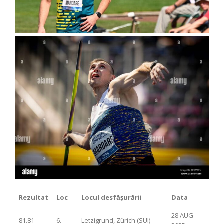
Rezultat
Loc
Locul desfășurării
Data
28 AUG
81.81
6.
Letzigrund, Zürich (SUI)