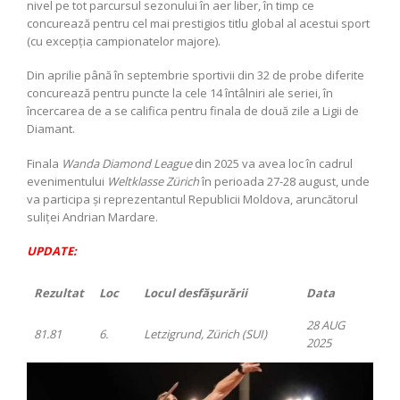
nivel pe tot parcursul sezonului în aer liber, în timp ce
concurează pentru cel mai prestigios titlu global al acestui sport
(cu excepția campionatelor majore).
Din aprilie până în septembrie sportivii din 32 de probe diferite
concurează pentru puncte la cele 14 întâlniri ale seriei, în
încercarea de a se califica pentru finala de două zile a Ligii de
Diamant.
Finala
Wanda Diamond League
din 2025 va avea loc în cadrul
evenimentului
Weltklasse Zürich
în perioada 27-28 august, unde
va participa și reprezentantul Republicii Moldova, aruncătorul
suliței Andrian Mardare.
UPDATE:
Rezultat
Loc
Locul desfășurării
Data
28 AUG
81.81
6.
Letzigrund, Zürich (SUI)
2025