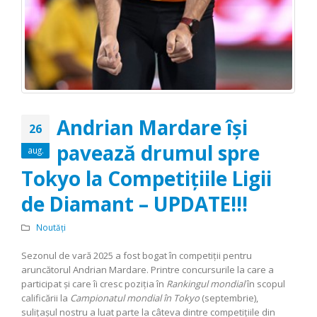
Andrian Mardare își
26
pavează drumul spre
aug.
Tokyo la Competițiile Ligii
de Diamant – UPDATE!!!
Noutăți
Sezonul de vară 2025 a fost bogat în competiții pentru
aruncătorul Andrian Mardare. Printre concursurile la care a
participat și care îi cresc poziția în
Rankingul mondial
în scopul
calificării la
Campionatul mondial în Tokyo
(septembrie),
sulițașul nostru a luat parte la câteva dintre competițiile din