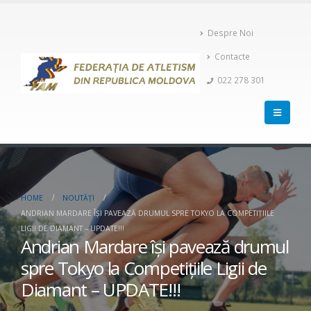
Despre Noi
Contacte
022 278 301
HOME
NOUTĂȚI
ANDRIAN MARDARE ÎȘI PAVEAZĂ DRUMUL SPRE TOKYO LA COMPETIȚIILE
LIGII DE DIAMANT – UPDATE!!!
Andrian Mardare își pavează drumul
spre Tokyo la Competițiile Ligii de
Diamant – UPDATE!!!