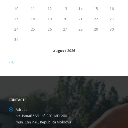
10
11
12
13
14
15
16
17
18
19
20
21
22
23
24
25
26
27
28
29
30
31
august 2026
« iul.
CONTACTE
Adresa:
str. Ismail 58/1, of. 309, MD-2001,
mun. Chişinău, Republica Moldova