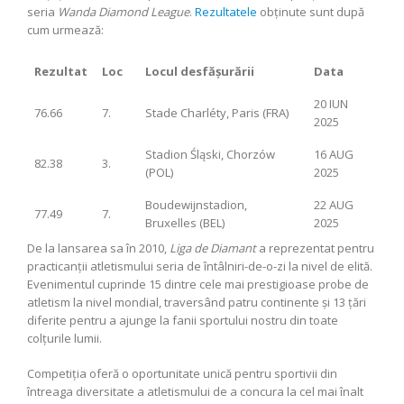
seria
Wanda Diamond League
.
Rezultatele
obținute sunt după
cum urmează:
Rezultat
Loc
Locul desfășurării
Data
20 IUN
76.66
7.
Stade Charléty, Paris (FRA)
2025
Stadion Śląski, Chorzów
16 AUG
82.38
3.
(POL)
2025
Boudewijnstadion,
22 AUG
77.49
7.
Bruxelles (BEL)
2025
De la lansarea sa în 2010,
Liga de Diamant
a reprezentat pentru
practicanții atletismului seria de întâlniri-de-o-zi la nivel de elită.
Evenimentul cuprinde 15 dintre cele mai prestigioase probe de
atletism la nivel mondial, traversând patru continente și 13 țări
diferite pentru a ajunge la fanii sportului nostru din toate
colțurile lumii.
Competiția oferă o oportunitate unică pentru sportivii din
întreaga diversitate a atletismului de a concura la cel mai înalt