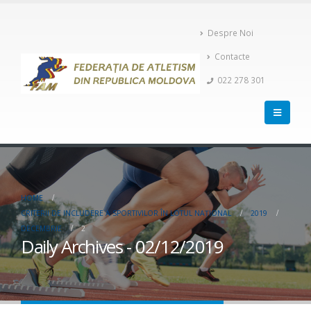
Despre Noi
Contacte
022 278 301
HOME
CRITERII DE INCLUDERE A SPORTIVILOR ÎN LOTUL NAŢIONAL
2019
DECEMBRIE
2
Daily Archives - 02/12/2019