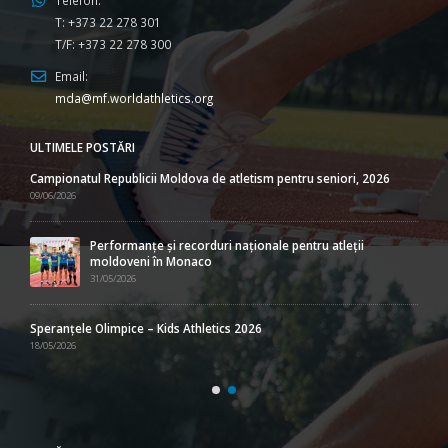
Telefon:
T: +373 22 278 301
T/F: +373 22 278 300
Email:
mda@mf.worldathletics.org
ULTIMELE POSTĂRI
Campionatul Republicii Moldova de atletism pentru seniori, 2026
09/06/2026
Performanțe și recorduri naționale pentru atleții
moldoveni în Monaco
31/05/2026
Speranțele Olimpice – Kids Athletics 2026
18/05/2026