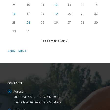
9
10
11
12
13
14
15
16
17
18
19
20
21
22
23
24
25
26
27
28
29
30
31
decembrie 2019
« nov.
ian. »
CONTACTE
Adresa:
str. Ismail 58/1, of. 309, MD-2001,
mun. Chişinău, Republica Moldova